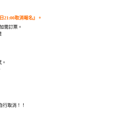
1:00取消報名』。
加需訂票。
整
試。
。
自行取消！！