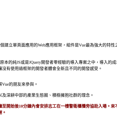
框架，也是一個建立單頁面應用的Web應用框架，組件是Vue最為強
從原本的純JS或是JQuery開發者零經驗的導入專案之中，導
讓沒有使用過框架的開發者體會全新且不同的開發感受。
Vue的朋友來參與。
以及深耕中部的產業生態圈、積極擁抱社群的理念。
分鐘至開始後10分鐘內會安排志工在一樓警衛櫃檯旁協助入場。
謝。