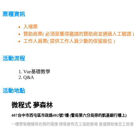
票種資訊
入場票
贊助商票( 必須是獲得邀請的贊助商並通過人工驗證 )
工作人員票( 提供工作人員少數的保留座位 )
活動流程
Vue基礎教學
Q&A
活動地點
微程式 夢森林
407台中市西屯區市政路402號7樓 (警局第六分局旁的凱基銀行樓上)
一樓警衛櫃檯旁右側的電梯 現場會有志工協助進場 會議開始後志工就