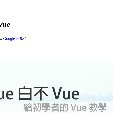
ue
k
,
Google 日曆
)