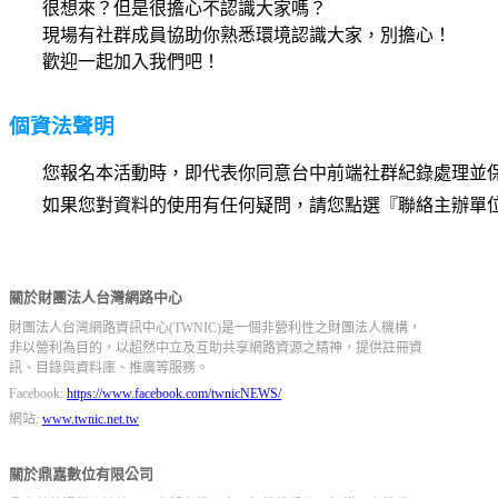
很想來？但是很擔心不認識大家嗎？
現場有社群成員協助你熟悉環境認識大家，別擔心！
歡迎一起加入我們吧！
個資法聲明
您報名本活動時，即代表你同意台中前端社群紀錄處理並
如果您對資料的使用有任何疑問，請您點選『聯絡主辦單
關於財團法人台灣網路中心
財團法人台灣網路資訊中心(TWNIC)是一個非營利性之財團法人機構，
非以營利為目的，以超然中立及互助共享網路資源之精神，提供註冊資
訊、目錄與資料庫、推廣等服務。
Facebook:
https://www.facebook.com/twnicNEWS/
網站:
www.twnic.net.tw
關於鼎嘉數位有限公司